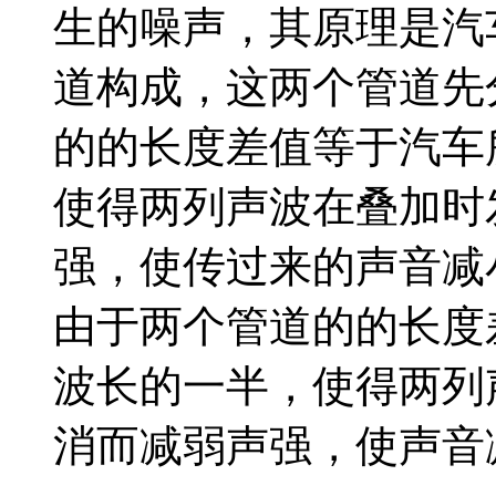
生的噪声，其原理是汽
道构成，这两个管道先
的的长度差值等于汽车
使得两列声波在叠加时
强，使传过来的声音减
由于两个管道的的长度
波长的一半，使得两列
消而减弱声强，使声音