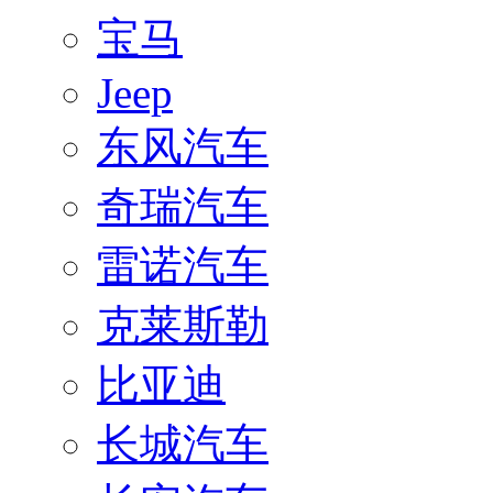
宝马
Jeep
东风汽车
奇瑞汽车
雷诺汽车
克莱斯勒
比亚迪
长城汽车