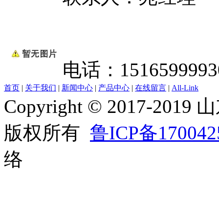
电话：1516599993
首页
|
关于我们
|
新闻中心
|
产品中心
|
在线留言
|
All-Link
Copyright © 2017
版权所有
鲁ICP备170042
络