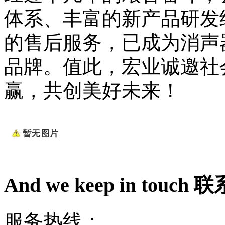
体系、丰富的新产品研发
的售后服务，已成为消声
品牌。值此，宏业诚邀社
赢，共创美好未来！
And we keep in touch
联
服务热线：