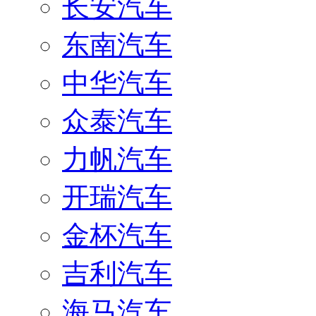
长安汽车
东南汽车
中华汽车
众泰汽车
力帆汽车
开瑞汽车
金杯汽车
吉利汽车
海马汽车