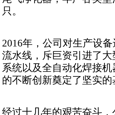
只。
2016年，公司对生产设
流水线，斥巨资引进了大
系统以及全自动化焊接机
的不断创新奠定了坚实的
经过十几年的艰苦奋斗，