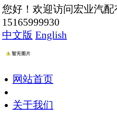
您好！欢迎访问宏业汽配
15165999930
中文版
English
网站首页
关于我们