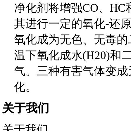
净化剂将增强CO、HC
其进行一定的氧化-还
氧化成为无色、无毒的
温下氧化成水(H20)
气。三种有害气体变成
化。
关于我们
关于我们