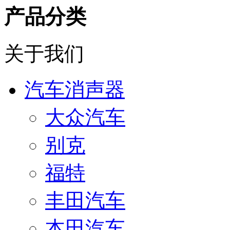
产品分类
关于我们
汽车消声器
大众汽车
别克
福特
丰田汽车
本田汽车